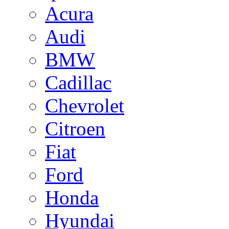
Acura
Audi
BMW
Cadillac
Chevrolet
Citroen
Fiat
Ford
Honda
Hyundai