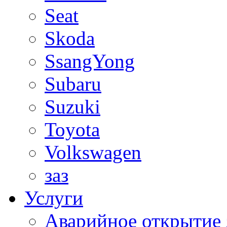
Seat
Skoda
SsangYong
Subaru
Suzuki
Toyota
Volkswagen
заз
Услуги
Аварийное открытие 