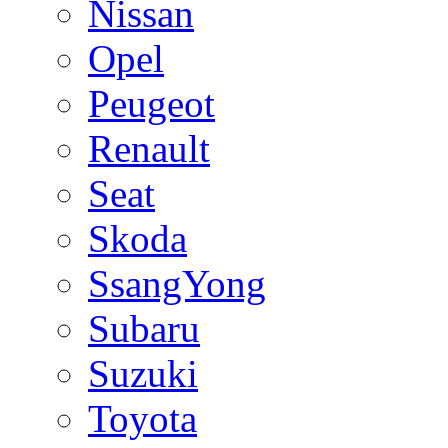
Nissan
Opel
Peugeot
Renault
Seat
Skoda
SsangYong
Subaru
Suzuki
Toyota