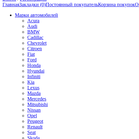
Главная
Закладки (0)
Постоянный покупатель
Корзина покупок
О
Марки автомобилей
Acura
Audi
BMW
Cadillac
Chevrolet
Citroen
Fiat
Ford
Honda
Hyundai
Infiniti
Kia
Lexus
Mazda
Mercedes
Mitsubishi
Nissan
Opel
Peugeot
Renault
Seat
Skoda