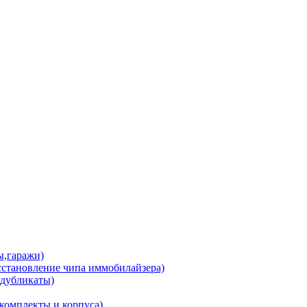
ы,гаражи)
сстановление чипа иммобилайзера)
 дубликаты)
комплекты и корпуса)