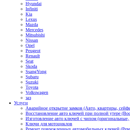
Hyundai
Infiniti
Kia
Lexus
Mazda
Mercedes
Mitsubishi
Nissan
Opel
Peugeot
Renault
Seat
Skoda
SsangYong
Subaru
Suzuki
Toyota
Volkswagen
заз
Услуги
Аварийное открытие замков (Авто, квартиры, сейф
Восстановление авто ключей при полной утере (Во
Изготовление авто ключей с чипом (оригинальные,
Ключи для мотоциклов
Ремонт поврежденных автомобильных ключей (Рем