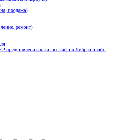
о
на, продажа)
ение, ремонт)
еля
 представлена в каталоге сайтов Либра.онлайн