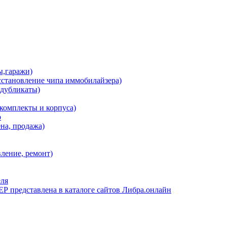
ы,гаражи)
сстановление чипа иммобилайзера)
 дубликаты)
комплекты и корпуса)
о
на, продажа)
ение, ремонт)
еля
 представлена в каталоге сайтов Либра.онлайн