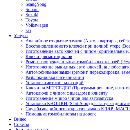
SsangYong
Subaru
Suzuki
Toyota
Volkswagen
заз
Услуги
Аварийное открытие замков (Авто, квартиры, сейф
Восстановление авто ключей при полной утере (Во
Изготовление авто ключей с чипом (оригинальные,
Ключи для мотоциклов
Ремонт поврежденных автомобильных ключей (Рем
Изготовление выкидных авто ключей на любое авт
Автомобильные замки (ремонт, перекодировка, заме
Разблокировка сигнализаций
Установка автосигнализаций
Ключи на МЕРСЕДЕС (Программирование, изготовл
Автоключи с чипом с выездом к клиенту
Изготовление микро чипов для автозапуска
Установка КНОПКИ (Start-Stop) для запуска двигат
Служба аварийного открытия замков КЛЮЧ МАСТЕР
Помощь автомобилистам на дороге
Видео
Советы
Доставка и оплата